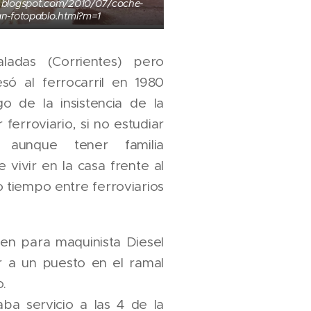
0.blogspot.com/2010/07/coche-
jan-fotopablo.html?m=1
ladas (Corrientes) pero
esó al ferrocarril en 1980
o de la insistencia de la
r ferroviario, si no estudiar
 aunque tener familia
e vivir en la casa frente al
 tiempo entre ferroviarios
men para maquinista Diesel
r a un puesto en el ramal
.
ba servicio a las 4 de la