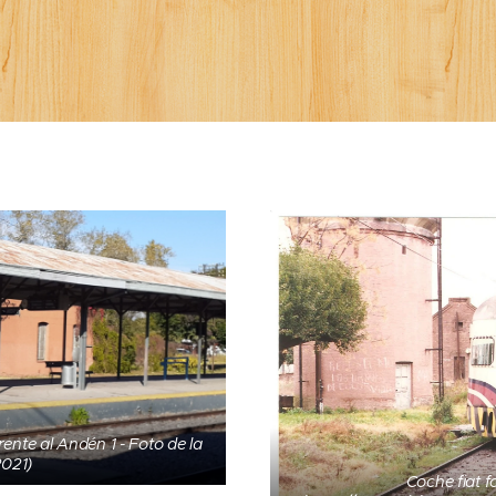
rente al Andén 1 - Foto de la
2021)
Coche fiat f