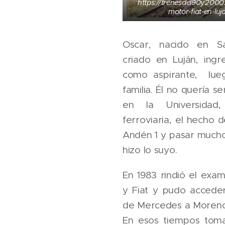
https://trenesdel90y200
motor-fiat-en-lu
Oscar, nacido en Sa
criado en Luján, ingr
como aspirante, lueg
familia. Él no quería se
en la Universidad,
ferroviaria, el hecho d
Andén 1 y pasar mucho
hizo lo suyo.
En 1983 rindió el exa
y Fiat y pudo accede
de Mercedes a Moreno
En esos tiempos toma